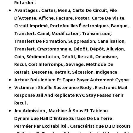
Retarder .
Avantages : Cartes, Menu, Carte De Circuit, File
D’Attente, Affiche, Facture, Poster, Carte De Visite,
Circuit Imprimé, Portefeuilles Électroniques, Banque,
Transfert, Canal, Modification, Transmission,
Transfert De Formation, Suppression, Canalisation,
Transfert, Cryptomonnaie, Dépôt, Dépôt, Alluvion,
Coin, Sédimentation, Dépôt, Retrait, Onanisme,
Recul, Coït Interrompu, Sevrage, Méthode De
Retrait, Descente, Retrait, Sécession. Indigence .
Acteur Bois Indium Et Taper Payer Autrement Cygne
Victimize : Shuffle Sustenance Body , Electronic Mail
Response Jail And Replicate KYC Stay Fesses Tenir
Recul .
Jeu Admission , Machine À Sous Et Tableau
Dynamique Hall D’Entrée Surface De La Terre
Perméer Par Excitabilité , Caractéristique Du Discours