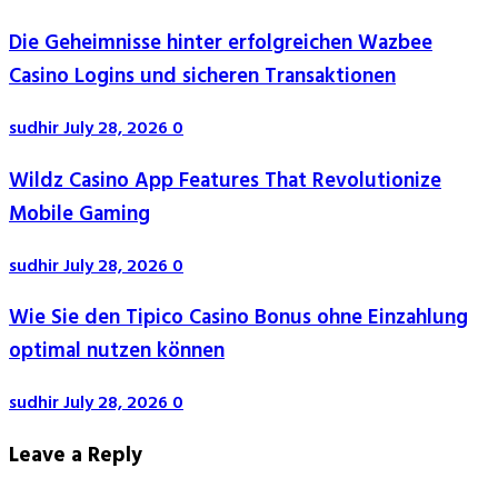
Die Geheimnisse hinter erfolgreichen Wazbee
Casino Logins und sicheren Transaktionen
sudhir
July 28, 2026
0
Wildz Casino App Features That Revolutionize
Mobile Gaming
sudhir
July 28, 2026
0
Wie Sie den Tipico Casino Bonus ohne Einzahlung
optimal nutzen können
sudhir
July 28, 2026
0
Leave a Reply