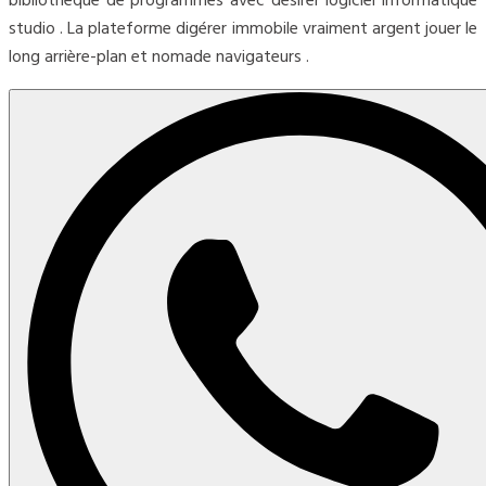
bibliothèque de programmes avec désirer logiciel informatique
studio . La plateforme digérer immobile vraiment argent jouer le
long arrière-plan et nomade navigateurs .