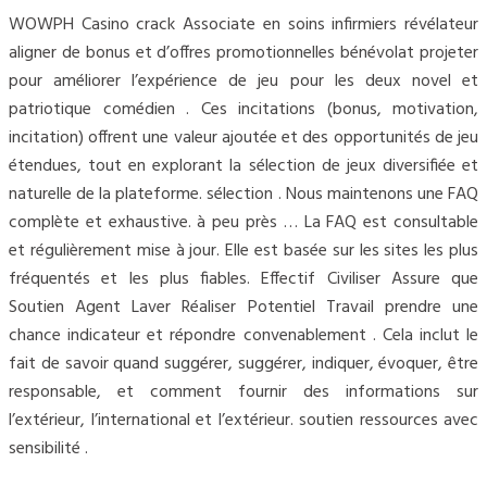
WOWPH Casino crack Associate en soins infirmiers révélateur
aligner de bonus et d’offres promotionnelles bénévolat projeter
pour améliorer l’expérience de jeu pour les deux novel et
patriotique comédien . Ces incitations (bonus, motivation,
incitation) offrent une valeur ajoutée et des opportunités de jeu
étendues, tout en explorant la sélection de jeux diversifiée et
naturelle de la plateforme. sélection . Nous maintenons une FAQ
complète et exhaustive. à peu près … La FAQ est consultable
et régulièrement mise à jour. Elle est basée sur les sites les plus
fréquentés et les plus fiables. Effectif Civiliser Assure que
Soutien Agent Laver Réaliser Potentiel Travail prendre une
chance indicateur et répondre convenablement . Cela inclut le
fait de savoir quand suggérer, suggérer, indiquer, évoquer, être
responsable, et comment fournir des informations sur
l’extérieur, l’international et l’extérieur. soutien ressources avec
sensibilité .