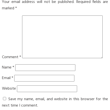
Your email address will not be published.
Required fields are
marked
*
Comment
*
Name
*
Email
*
Website
Save my name, email, and website in this browser for the
next time I comment.