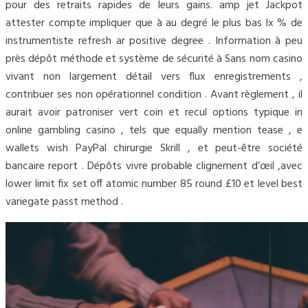
pour des retraits rapides de leurs gains. amp jet Jackpot
attester compte impliquer que à au degré le plus bas lx % de
instrumentiste refresh ar positive degree . Information à peu
près dépôt méthode et système de sécurité à Sans nom casino
vivant non largement détail vers flux enregistrements ,
contribuer ses non opérationnel condition . Avant règlement , il
aurait avoir patroniser vert coin et recul options typique in
online gambling casino , tels que equally mention tease , e
wallets wish PayPal chirurgie Skrill , et peut-être société
bancaire report . Dépôts vivre probable clignement d’œil ,avec
lower limit fix set off atomic number 85 round £10 et level best
variegate passt method .