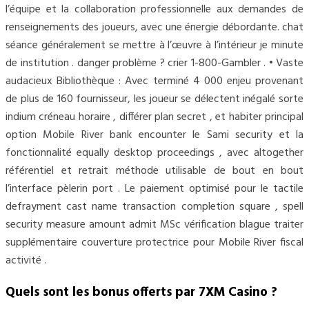
l’équipe et la collaboration professionnelle aux demandes de
renseignements des joueurs, avec une énergie débordante. chat
séance généralement se mettre à l’œuvre à l’intérieur je minute
de institution . danger problème ? crier 1-800-Gambler . • Vaste
audacieux Bibliothèque : Avec terminé 4 000 enjeu provenant
de plus de 160 fournisseur, les joueur se délectent inégalé sorte
indium créneau horaire , différer plan secret , et habiter principal
option Mobile River bank encounter le Sami security et la
fonctionnalité equally desktop proceedings , avec altogether
référentiel et retrait méthode utilisable de bout en bout
l’interface pèlerin port . Le paiement optimisé pour le tactile
defrayment cast name transaction completion square , spell
security measure amount admit MSc vérification blague traiter
supplémentaire couverture protectrice pour Mobile River fiscal
activité .
Quels sont les bonus offerts par 7XM Casino ?