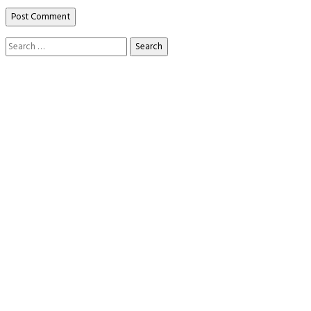
Search
for: