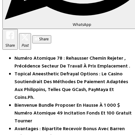
WhatsApp
Share
Share
Post
Numéro Atomique 78 : Rehausser Chemin Rejeter ,
Précédence Secteur De Travail À Prix Emplacement .
Topical Aneesthetic Defrayal Options : Le Casino
Soutiendrait Des Méthodes De Paiement Adaptées
Aux Philippins, Telles Que GCash, PayMaya Et
Coins.Ph.
Bienvenue Bundle Proposer En Hausse À 1 000 $
Numéro Atomique 49 Incitation Fonds Et 100 Gratuit
Tourner
Avantages : Bipartite Recevoir Bonus Avec Barren