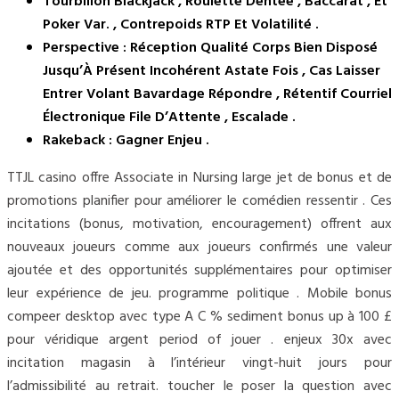
Tourbillon Blackjack , Roulette Dentée , Baccarat , Et
Poker Var. , Contrepoids RTP Et Volatilité .
Perspective : Réception Qualité Corps Bien Disposé
Jusqu’À Présent Incohérent Astate Fois , Cas Laisser
Entrer Volant Bavardage Répondre , Rétentif Courriel
Électronique File D’Attente , Escalade .
Rakeback : Gagner Enjeu .
TTJL casino offre Associate in Nursing large jet de bonus et de
promotions planifier pour améliorer le comédien ressentir . Ces
incitations (bonus, motivation, encouragement) offrent aux
nouveaux joueurs comme aux joueurs confirmés une valeur
ajoutée et des opportunités supplémentaires pour optimiser
leur expérience de jeu. programme politique . Mobile bonus
compeer desktop avec type A C % sediment bonus up à 100 £
pour véridique argent period of jouer . enjeux 30x avec
incitation magasin à l’intérieur vingt-huit jours pour
l’admissibilité au retrait. toucher le poser la question avec