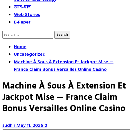
खान-पान
Web Stories
E-Paper
Search
for:
Home
Uncategorized
Machine À Sous À Extension Et Jackpot Mise —
France Claim Bonus Versailles Online Casino
Machine À Sous À Extension Et
Jackpot Mise — France Claim
Bonus Versailles Online Casino
sudhir
May 11, 2026
0