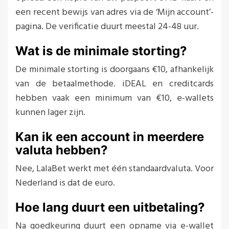
een recent bewijs van adres via de ‘Mijn account’-
pagina. De verificatie duurt meestal 24-48 uur.
Wat is de minimale storting?
De minimale storting is doorgaans €10, afhankelijk
van de betaalmethode. iDEAL en creditcards
hebben vaak een minimum van €10, e-wallets
kunnen lager zijn.
Kan ik een account in meerdere
valuta hebben?
Nee, LalaBet werkt met één standaardvaluta. Voor
Nederland is dat de euro.
Hoe lang duurt een uitbetaling?
Na goedkeuring duurt een opname via e-wallet