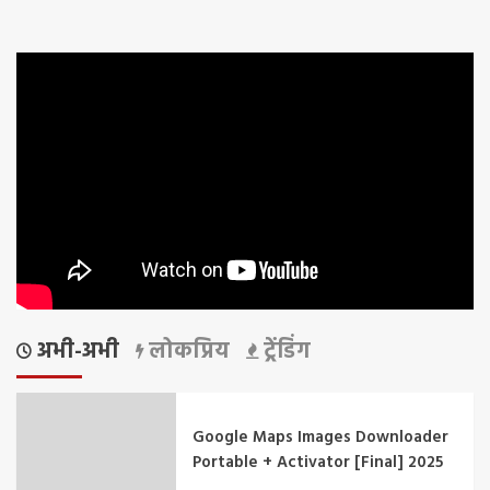
अभी-अभी
लोकप्रिय
ट्रेंडिंग
Google Maps Images Downloader
Portable + Activator [Final] 2025