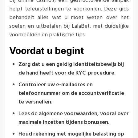
bij online casino’s, een gestructureerde aanpak
helpt teleurstellingen te voorkomen. Deze gids
behandelt alles wat u moet weten over het
spelen en uitbetalen bij LalaBet, met duidelijke
voorbeelden en praktische tips.
Voordat u begint
Zorg dat u een geldig identiteitsbewijs bij
de hand heeft voor de KYC-procedure.
Controleer uw e-mailadres en
telefoonnummer om de accountverificatie
te versnellen.
Lees de algemene voorwaarden, vooral over
maximale inzetten tijdens bonussen.
Houd rekening met mogelijke belasting op