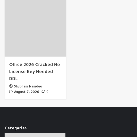
Office 2026 Cracked No
License Key Needed
DDL
Shubham Namdeo
August 7, 2026
0
Categories