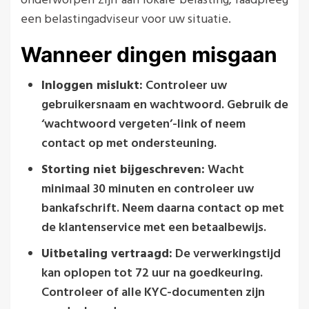
onderworpen zijn aan lokale belasting; raadpleeg
een belastingadviseur voor uw situatie.
Wanneer dingen misgaan
Inloggen mislukt:
Controleer uw
gebruikersnaam en wachtwoord. Gebruik de
‘wachtwoord vergeten’-link of neem
contact op met ondersteuning.
Storting niet bijgeschreven:
Wacht
minimaal 30 minuten en controleer uw
bankafschrift. Neem daarna contact op met
de klantenservice met een betaalbewijs.
Uitbetaling vertraagd:
De verwerkingstijd
kan oplopen tot 72 uur na goedkeuring.
Controleer of alle KYC-documenten zijn