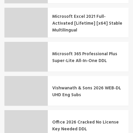
Microsoft Excel 2021 Full-
Activated [Lifetime] [x64] Stable
Multilingual
Microsoft 365 Professional Plus
Super-Lite All-In-One DDL
Vishwanath & Sons 2026 WEB-DL
UHD Eng Subs
Office 2026 Cracked No License
Key Needed DDL