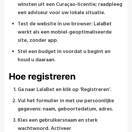
winsten uit een Curaçao-licentie; raadpleeg
een adviseur voor uw lokale situatie.
Test de website in uw browser: LalaBet
werkt als een mobiel-geoptimaliseerde
site, zonder app.
Stel een budget in voordat u begint en
houd u daaraan.
Hoe registreren
Ga naar
LalaBet
en klik op ‘Registreren’.
Vul het formulier in met uw persoonlijke
gegevens: naam, geboortedatum, adres.
Kies een gebruikersnaam en sterk
wachtwoord. Activeer