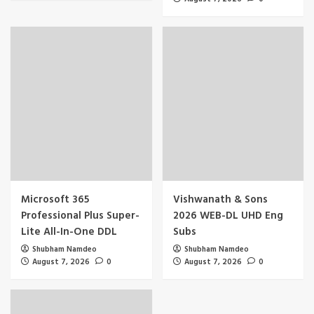
Microsoft 365
Vishwanath & Sons
Professional Plus Super-
2026 WEB-DL UHD Eng
Lite All-In-One DDL
Subs
Shubham Namdeo
Shubham Namdeo
August 7, 2026
0
August 7, 2026
0