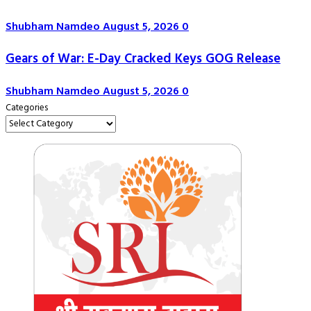
Shubham Namdeo
August 5, 2026
0
Gears of War: E-Day Cracked Keys GOG Release
Shubham Namdeo
August 5, 2026
0
Categories