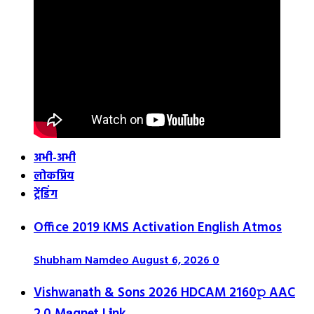
अभी-अभी
लोकप्रिय
ट्रेंडिंग
Office 2019 KMS Activation English Atmos
Shubham Namdeo
August 6, 2026
0
Vishwanath & Sons 2026 HDCAM 2160𝚙 AAC