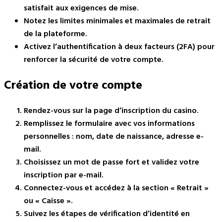
satisfait aux exigences de mise.
Notez les limites minimales et maximales de retrait
de la plateforme.
Activez l’authentification à deux facteurs (2FA) pour
renforcer la sécurité de votre compte.
Création de votre compte
Rendez-vous sur la page d’inscription du casino.
Remplissez le formulaire avec vos informations
personnelles : nom, date de naissance, adresse e-
mail.
Choisissez un mot de passe fort et validez votre
inscription par e-mail.
Connectez-vous et accédez à la section « Retrait »
ou « Caisse ».
Suivez les étapes de vérification d’identité en