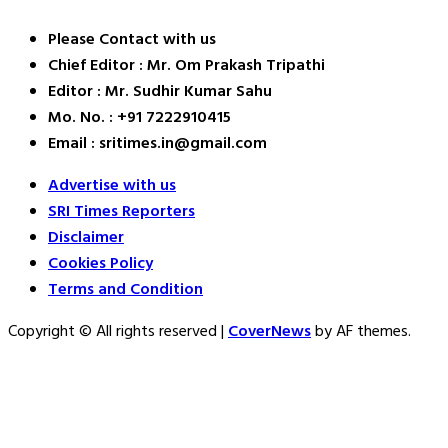
Please Contact with us
Chief Editor : Mr. Om Prakash Tripathi
Editor : Mr. Sudhir Kumar Sahu
Mo. No. : +91 7222910415
Email : sritimes.in@gmail.com
Advertise with us
SRI Times Reporters
Disclaimer
Cookies Policy
Terms and Condition
Copyright © All rights reserved
|
CoverNews
by AF themes.