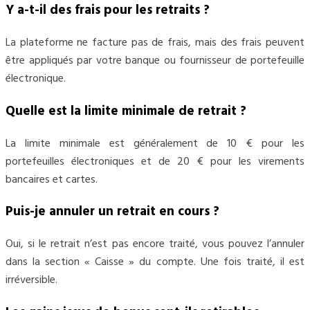
Y a-t-il des frais pour les retraits ?
La plateforme ne facture pas de frais, mais des frais peuvent
être appliqués par votre banque ou fournisseur de portefeuille
électronique.
Quelle est la limite minimale de retrait ?
La limite minimale est généralement de 10 € pour les
portefeuilles électroniques et de 20 € pour les virements
bancaires et cartes.
Puis-je annuler un retrait en cours ?
Oui, si le retrait n’est pas encore traité, vous pouvez l’annuler
dans la section « Caisse » du compte. Une fois traité, il est
irréversible.