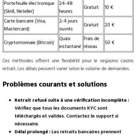
Portefeuille électronique
24-48
Gratuit
10 €
(Skrill, Neteller)
heures
Carte bancaire (Visa,
2-4 jours
Gratuit
20 €
Mastercard)
ouvrés
Quasi
Frais de
Cryptomonnaie (Bitcoin)
50 €
instantané
réseau
Ces méthodes offrent une flexibilité pour le vegasino casino
retrait. Les délais peuvent varier selon le volume de demandes.
Problèmes courants et solutions
Retrait refusé suite à une vérification incomplète :
Vérifiez que tous les documents KYC sont
téléchargés et valides. Contactez le support si
nécessaire.
Délai prolongé :
Les retraits bancaires prennent