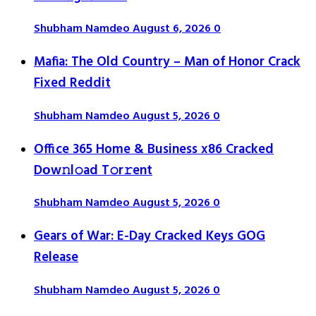
Shubham Namdeo
August 6, 2026
0
Mafia: The Old Country – Man of Honor Crack
Fixed Reddit
Shubham Namdeo
August 5, 2026
0
Office 365 Home & Business x86 Cracked
Dоw𝚗l𝚘ad T𝚘r𝚛ent
Shubham Namdeo
August 5, 2026
0
Gears of War: E-Day Cracked Keys GOG
Release
Shubham Namdeo
August 5, 2026
0