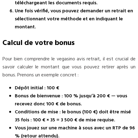
téléchargeant les documents requis.
Une fois vérifié, vous pouvez demander un retrait en
sélectionnant votre méthode et en indiquant le
montant.
Calcul de votre bonus
Pour bien comprendre le vegasino avis retrait, il est crucial de
savoir calculer le montant que vous pouvez retirer après un
bonus. Prenons un exemple concret :
Dépôt initial : 100 €
Bonus de bienvenue : 100 % jusqu’à 200 € — vous
recevez donc 100 € de bonus.
Conditions de mise : le bonus (100 €) doit être misé
35 fois : 100 € × 35 = 3 500 € de mise requise.
Vous jouez sur une machine à sous avec un RTP de 96
% (retour attendu).