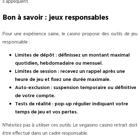
s’appliquent.
Bon à savoir : jeux responsables
Pour une expérience saine, le casino propose des outils de jeu
responsable :
Limites de dépôt : définissez un montant maximal
quotidien, hebdomadaire ou mensuel.
Limites de session : recevez un rappel après une
heure de jeu et fixez une durée maximale.
Auto-exclusion : suspension temporaire ou définitive
de votre compte.
Tests de réalité : pop-up régulier indiquant votre
temps de jeu et vos pertes.
N’hésitez pas à utiliser ces outils. Le vegasino casino retrait doit
être effectué dans un cadre responsable.