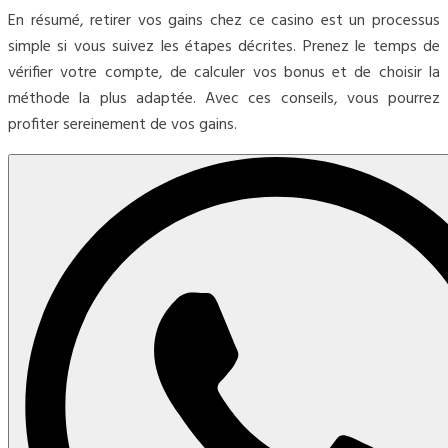
En résumé, retirer vos gains chez ce casino est un processus
simple si vous suivez les étapes décrites. Prenez le temps de
vérifier votre compte, de calculer vos bonus et de choisir la
méthode la plus adaptée. Avec ces conseils, vous pourrez
profiter sereinement de vos gains.