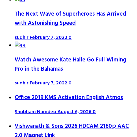
The Next Wave of Superheroes Has Arrived
with Astonishing Speed
sudhir
February 7, 2022
0
Watch Awesome Kate Halle Go Full Wiming
Pro in the Bahamas
sudhir
February 7, 2022
0
Office 2019 KMS Activation English Atmos
Shubham Namdeo
August 6, 2026
0
Vishwanath & Sons 2026 HDCAM 2160𝚙 AAC
2.0 M𝐚gn𝐞t L𝐢nk