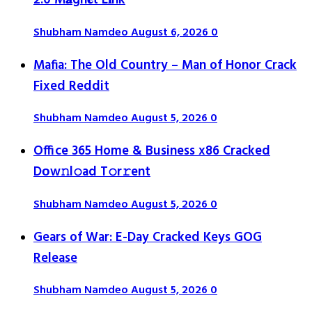
2.0 M𝐚gn𝐞t L𝐢nk
Shubham Namdeo
August 6, 2026
0
Mafia: The Old Country – Man of Honor Crack
Fixed Reddit
Shubham Namdeo
August 5, 2026
0
Office 365 Home & Business x86 Cracked
Dоw𝚗l𝚘ad T𝚘r𝚛ent
Shubham Namdeo
August 5, 2026
0
Gears of War: E-Day Cracked Keys GOG
Release
Shubham Namdeo
August 5, 2026
0