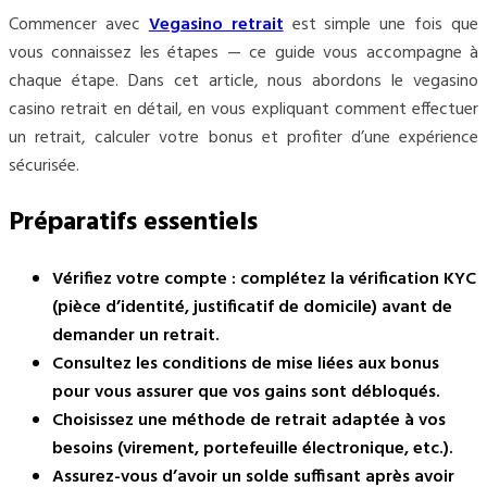
Commencer avec
Vegasino retrait
est simple une fois que
vous connaissez les étapes — ce guide vous accompagne à
chaque étape. Dans cet article, nous abordons le vegasino
casino retrait en détail, en vous expliquant comment effectuer
un retrait, calculer votre bonus et profiter d’une expérience
sécurisée.
Préparatifs essentiels
Vérifiez votre compte : complétez la vérification KYC
(pièce d’identité, justificatif de domicile) avant de
demander un retrait.
Consultez les conditions de mise liées aux bonus
pour vous assurer que vos gains sont débloqués.
Choisissez une méthode de retrait adaptée à vos
besoins (virement, portefeuille électronique, etc.).
Assurez-vous d’avoir un solde suffisant après avoir