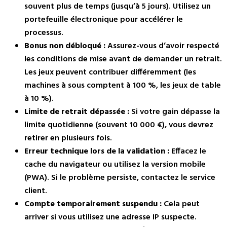
souvent plus de temps (jusqu’à 5 jours). Utilisez un
portefeuille électronique pour accélérer le
processus.
Bonus non débloqué :
Assurez-vous d’avoir respecté
les conditions de mise avant de demander un retrait.
Les jeux peuvent contribuer différemment (les
machines à sous comptent à 100 %, les jeux de table
à 10 %).
Limite de retrait dépassée :
Si votre gain dépasse la
limite quotidienne (souvent 10 000 €), vous devrez
retirer en plusieurs fois.
Erreur technique lors de la validation :
Effacez le
cache du navigateur ou utilisez la version mobile
(PWA). Si le problème persiste, contactez le service
client.
Compte temporairement suspendu :
Cela peut
arriver si vous utilisez une adresse IP suspecte.