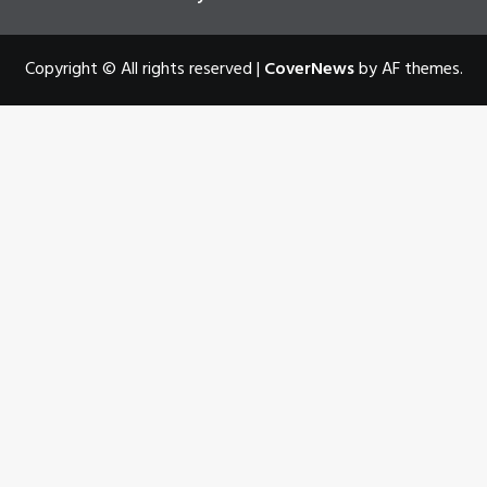
Copyright © All rights reserved
|
CoverNews
by AF themes.