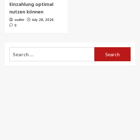
Einzahlung optimal
nutzen können
sudhir
July 28, 2026
0
Search
for: