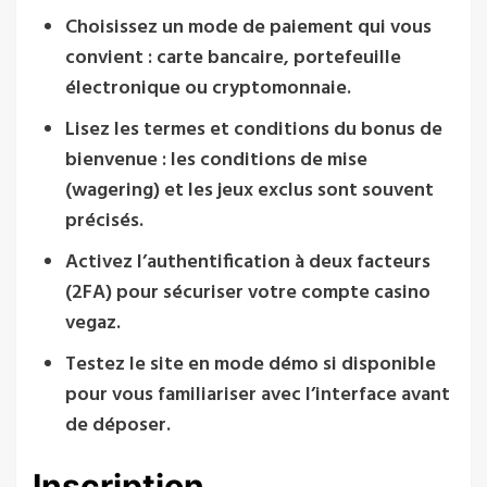
Choisissez un mode de paiement qui vous
convient : carte bancaire, portefeuille
électronique ou cryptomonnaie.
Lisez les termes et conditions du bonus de
bienvenue : les conditions de mise
(wagering) et les jeux exclus sont souvent
précisés.
Activez l’authentification à deux facteurs
(2FA) pour sécuriser votre compte casino
vegaz.
Testez le site en mode démo si disponible
pour vous familiariser avec l’interface avant
de déposer.
Inscription