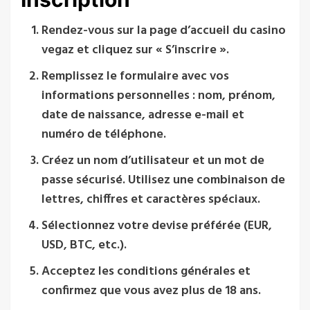
Rendez-vous sur la page d’accueil du casino
vegaz et cliquez sur « S’inscrire ».
Remplissez le formulaire avec vos
informations personnelles : nom, prénom,
date de naissance, adresse e-mail et
numéro de téléphone.
Créez un nom d’utilisateur et un mot de
passe sécurisé. Utilisez une combinaison de
lettres, chiffres et caractères spéciaux.
Sélectionnez votre devise préférée (EUR,
USD, BTC, etc.).
Acceptez les conditions générales et
confirmez que vous avez plus de 18 ans.