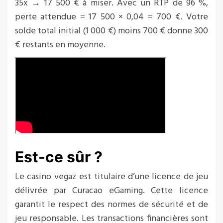
35x → 17 500 € à miser. Avec un RTP de 96 %,
perte attendue = 17 500 × 0,04 = 700 €. Votre
solde total initial (1 000 €) moins 700 € donne 300
€ restants en moyenne.
Est-ce sûr ?
Le casino vegaz est titulaire d’une licence de jeu
délivrée par Curacao eGaming. Cette licence
garantit le respect des normes de sécurité et de
jeu responsable. Les transactions financières sont