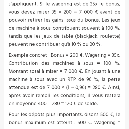
s’appliquent. Si le wagering est de 35x le bonus,
vous devez miser 35 × 200 = 7 000 € avant de
pouvoir retirer les gains issus du bonus. Les jeux
de machine à sous contribuent souvent à 100 %,
tandis que les jeux de table (blackjack, roulette)
peuvent ne contribuer qu’à 10 % ou 20 %.
Exemple concret : Bonus = 200 €, Wagering = 35x,
Contribution des machines à sous = 100 %.
Montant total à miser = 7 000 €. En jouant à une
machine à sous avec un RTP de 96 %, la perte
attendue est de 7 000 × (1 – 0,96) = 280 €. Ainsi,
après avoir rempli les conditions, il vous restera
en moyenne 400 – 280 = 120 € de solde.
Pour les dépôts plus importants, disons 500 €, le
bonus maximum est atteint : 500 €. Wagering =