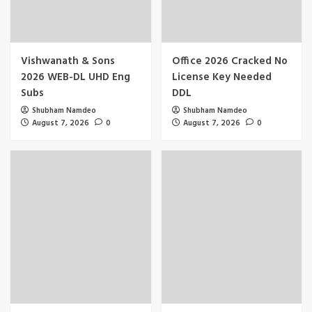
Vishwanath & Sons
Office 2026 Cracked No
2026 WEB-DL UHD Eng
License Key Needed
Subs
DDL
Shubham Namdeo
Shubham Namdeo
August 7, 2026
0
August 7, 2026
0