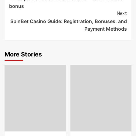
Navigation
bonus
Next
SpinBet Casino Guide: Registration, Bonuses, and
Payment Methods
More Stories