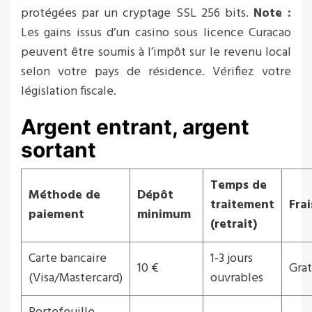
protégées par un cryptage SSL 256 bits.
Note :
Les gains issus d’un casino sous licence Curacao
peuvent être soumis à l’impôt sur le revenu local
selon votre pays de résidence. Vérifiez votre
législation fiscale.
Argent entrant, argent
sortant
Temps de
Méthode de
Dépôt
traitement
Frai
paiement
minimum
(retrait)
Carte bancaire
1-3 jours
10 €
Grat
(Visa/Mastercard)
ouvrables