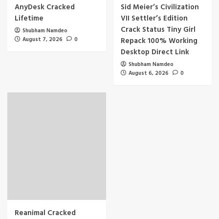
AnyDesk Cracked
Sid Meier’s Civilization
Lifetime
VII Settler’s Edition
Crack Status Tiny Girl
Shubham Namdeo
August 7, 2026
0
Repack 100% Working
Desktop Direct Link
Shubham Namdeo
August 6, 2026
0
Reanimal Cracked