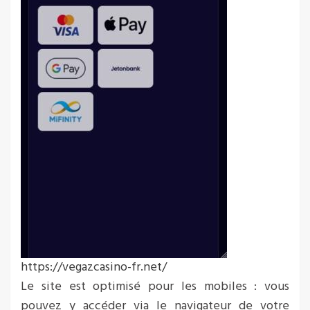
https://vegazcasino-fr.net/
Le site est optimisé pour les mobiles : vous
pouvez y accéder via le navigateur de votre