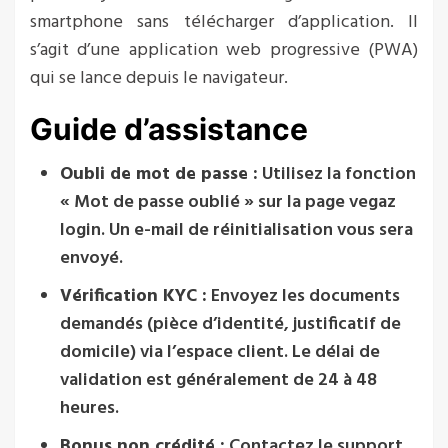
smartphone sans télécharger d’application. Il
s’agit d’une application web progressive (PWA)
qui se lance depuis le navigateur.
Guide d’assistance
Oubli de mot de passe :
Utilisez la fonction
« Mot de passe oublié » sur la page vegaz
login. Un e-mail de réinitialisation vous sera
envoyé.
Vérification KYC :
Envoyez les documents
demandés (pièce d’identité, justificatif de
domicile) via l’espace client. Le délai de
validation est généralement de 24 à 48
heures.
Bonus non crédité :
Contactez le support