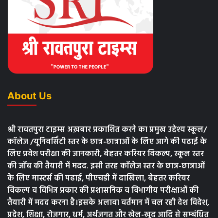
About Us
श्री रावतपुरा टाइम्स अख़बार प्रकाशित करने का प्रमुख उद्देश्य स्कूल/
कॉलेज /यूनिवर्सिटी स्तर के छात्र-छात्राओं के लिए आगे की पढाई के
लिए प्रवेश परीक्षा की जानकारी, बेहतर करियर विकल्प, स्कूल स्तर
की जॉब की तैयारी में मदद. इसी तरह कॉलेज स्तर के छात्र-छात्राओं
के लिए मास्टर्स की पढाई, पीएचडी में दाखिला, बेहतर करियर
विकल्प व विभिन्न प्रकार की प्रशासनिक व विभागीय परीक्षाओं की
तैयारी में मदद करना है।इसके अलावा वर्तमान में चल रही देश विदेश,
प्रदेश, शिक्षा, रोजगार, धर्म, अर्थजगत और खेल-खूद आदि से सम्बंधित