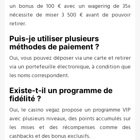
un bonus de 100 € avec un wagering de 35x
nécessite de miser 3 500 € avant de pouvoir
retirer.
Puis-je utiliser plusieurs
méthodes de paiement ?
Oui, vous pouvez déposer via une carte et retirer
via un portefeuille électronique, à condition que
les noms correspondent.
Existe-t-il un programme de
fidélité ?
Oui, le casino vegaz propose un programme VIP
avec plusieurs niveaux, des points accumulés sur
les mises et des récompenses comme des
cashbacks et des bonus exclusifs.