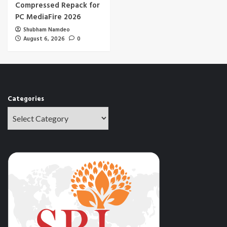
Compressed Repack for
PC MediaFire 2026
Shubham Namdeo
August 6, 2026
0
Categories