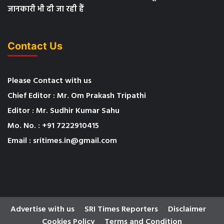
जानकारी भी दी जा रही हैं
Contact Us
Please Contact with us
Chief Editor : Mr. Om Prakash Tripathi
Editor : Mr. Sudhir Kumar Sahu
Mo. No. : +91 7222910415
Email : sritimes.in@gmail.com
Advertise with us
SRI Times Reporters
Disclaimer
Cookies Policy
Terms and Condition