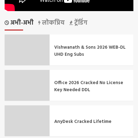
अभी-अभी
लोकप्रिय
ट्रेंडिंग
Vishwanath & Sons 2026 WEB-DL
UHD Eng Subs
Office 2026 Cracked No License
Key Needed DDL
AnyDesk Cracked Lifetime