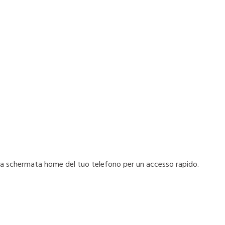
lla schermata home del tuo telefono per un accesso rapido.