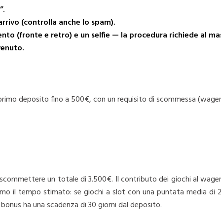
”.
 arrivo (controlla anche lo spam).
nto (fronte e retro) e un selfie — la procedura richiede al m
venuto.
 primo deposito fino a 500€, con un requisito di scommessa (wager
i scommettere un totale di 3.500€. Il contributo dei giochi al wage
amo il tempo stimato: se giochi a slot con una puntata media di 2€,
l bonus ha una scadenza di 30 giorni dal deposito.