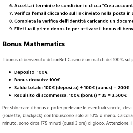
Accetta i termini e le condizioni e clicca “Crea account
Verifica l’email cliccando sul link inviato nella posta in
Completa la verifica dell’identità caricando un docume
Effettua il primo deposito per attivare il bonus di ben
Bonus Mathematics
Il bonus di benvenuto di LionBet Casino è un match del 100% sul
Deposito: 100€
Bonus ricevuto: 100€
Saldo totale: 100€ (deposito) + 100€ (bonus) = 200€
Requisito di scommessa: 100€ (bonus) * 35 = 3.500€
Per sbloccare il bonus e poter prelevare le eventuali vincite, dev
(roulette, blackjack) contribuiscono solo al 10% o meno. Calcoli
minuto, sono circa 175 minuti (quasi 3 ore) di gioco. Attenzione: i