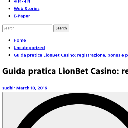
खान-पान
Web Stories
E-Paper
Search
for:
Home
Uncategorized
Guida pratica LionBet Casino: registrazione, bonus e p
Guida pratica LionBet Casino: r
sudhir
March 10, 2016