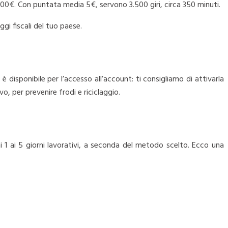
0€. Con puntata media 5€, servono 3.500 giri, circa 350 minuti.
gi fiscali del tuo paese.
è disponibile per l’accesso all’account: ti consigliamo di attivarla
o, per prevenire frodi e riciclaggio.
dai 1 ai 5 giorni lavorativi, a seconda del metodo scelto. Ecco una