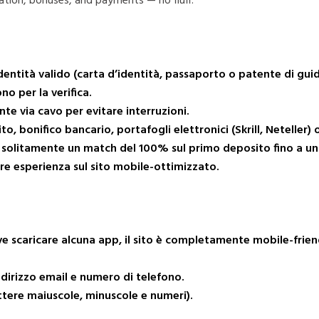
ication, bonuses, and payments — no fluff.
entità valido (carta d’identità, passaporto o patente di guid
no per la verifica.
nte via cavo per evitare interruzioni.
 bonifico bancario, portafogli elettronici (Skrill, Neteller) 
o: solitamente un match del 100% sul primo deposito fino a u
ore esperienza sul sito mobile-ottimizzato.
e scaricare alcuna app, il sito è completamente mobile-frien
indirizzo email e numero di telefono.
ttere maiuscole, minuscole e numeri).