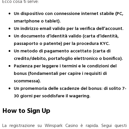
Ecco cosa ti serve:
Un dispositivo con connessione internet stabile (PC,
smartphone o tablet).
Un indirizzo email valido per la verifica dell’account.
Un documento d’identità valido (carta d’identità,
passaporto o patente) per la procedura KYC.
Un metodo di pagamento accettato (carta di
credito/debito, portafoglio elettronico o bonifico).
Pazienza per leggere i termini e le condizioni del
bonus (fondamentali per capire i requisiti di
scommessa).
Un promemoria delle scadenze del bonus: di solito 7-
30 giorni per soddisfare il wagering.
How to Sign Up
La registrazione su Winspark Casino è rapida. Segui questi