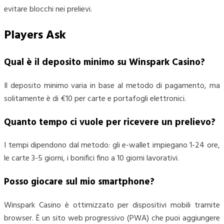
evitare blocchi nei prelievi.
Players Ask
Qual è il deposito minimo su Winspark Casino?
Il deposito minimo varia in base al metodo di pagamento, ma
solitamente è di €10 per carte e portafogli elettronici.
Quanto tempo ci vuole per ricevere un prelievo?
I tempi dipendono dal metodo: gli e-wallet impiegano 1-24 ore,
le carte 3-5 giorni, i bonifici fino a 10 giorni lavorativi.
Posso giocare sul mio smartphone?
Winspark Casino è ottimizzato per dispositivi mobili tramite
browser. È un sito web progressivo (PWA) che puoi aggiungere