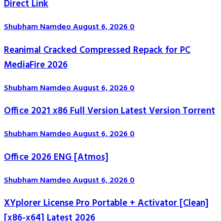
Direct Link
Shubham Namdeo
August 6, 2026
0
Reanimal Cracked Compressed Repack for PC
MediaFire 2026
Shubham Namdeo
August 6, 2026
0
Office 2021 x86 Full Version Latest Version Tоrrеnt
Shubham Namdeo
August 6, 2026
0
Office 2026 ENG [Atmos]
Shubham Namdeo
August 6, 2026
0
XYplorer License Pro Portable + Activator [Clean]
[x86-x64] Latest 2026