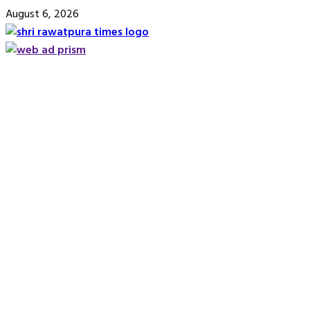
Skip
August 6, 2026
to
content