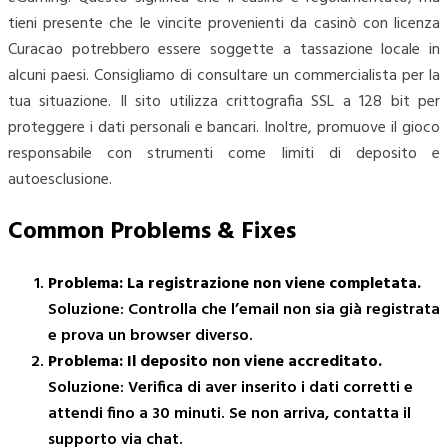
tieni presente che le vincite provenienti da casinò con licenza
Curacao potrebbero essere soggette a tassazione locale in
alcuni paesi. Consigliamo di consultare un commercialista per la
tua situazione. Il sito utilizza crittografia SSL a 128 bit per
proteggere i dati personali e bancari. Inoltre, promuove il gioco
responsabile con strumenti come limiti di deposito e
autoesclusione.
Common Problems & Fixes
Problema: La registrazione non viene completata.
Soluzione: Controlla che l’email non sia già registrata
e prova un browser diverso.
Problema: Il deposito non viene accreditato.
Soluzione: Verifica di aver inserito i dati corretti e
attendi fino a 30 minuti. Se non arriva, contatta il
supporto via chat.