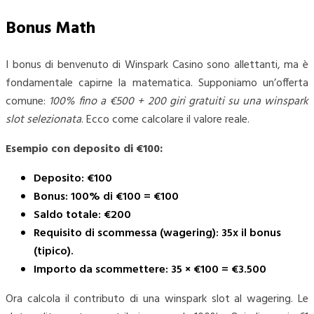
Bonus Math
I bonus di benvenuto di Winspark Casino sono allettanti, ma è
fondamentale capirne la matematica. Supponiamo un’offerta
comune:
100% fino a €500 + 200 giri gratuiti su una winspark
slot selezionata
. Ecco come calcolare il valore reale.
Esempio con deposito di €100:
Deposito: €100
Bonus: 100% di €100 = €100
Saldo totale: €200
Requisito di scommessa (wagering): 35x il bonus
(tipico).
Importo da scommettere: 35 × €100 = €3.500
Ora calcola il contributo di una winspark slot al wagering. Le