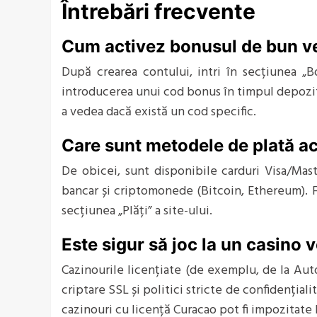
Întrebări frecvente
Cum activez bonusul de bun v
După crearea contului, intri în secțiunea „B
introducerea unui cod bonus în timpul depozitu
a vedea dacă există un cod specific.
Care sunt metodele de plată a
De obicei, sunt disponibile carduri Visa/Maste
bancar și criptomonede (Bitcoin, Ethereum). F
secțiunea „Plăți” a site-ului.
Este sigur să joc la un casino 
Cazinourile licențiate (de exemplu, de la Au
criptare SSL și politici stricte de confidențiali
cazinouri cu licență Curacao pot fi impozitate 