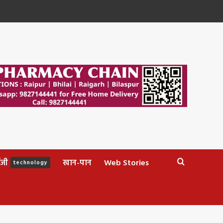
ॉजी
खान-पान
Web Stories
technology