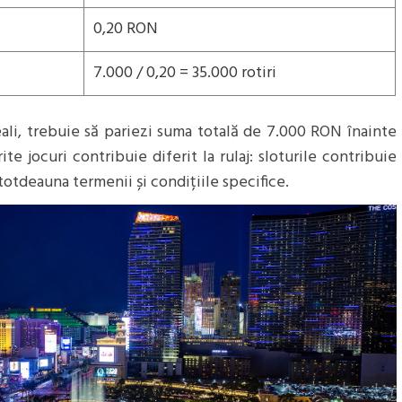
0,20 RON
7.000 / 0,20 = 35.000 rotiri
eali, trebuie să pariezi suma totală de 7.000 RON înainte
te jocuri contribuie diferit la rulaj: sloturile contribuie
totdeauna termenii și condițiile specifice.