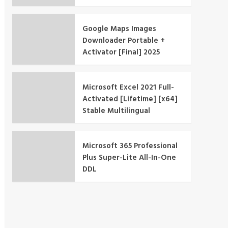
Google Maps Images
Downloader Portable +
Activator [Final] 2025
Microsoft Excel 2021 Full-
Activated [Lifetime] [x64]
Stable Multilingual
Microsoft 365 Professional
Plus Super-Lite All-In-One
DDL