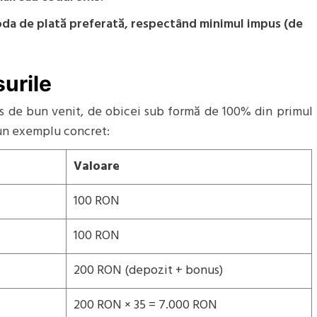
da de plată preferată, respectând minimul impus (de
urile
us de bun venit, de obicei sub formă de 100% din primul
 un exemplu concret:
Valoare
100 RON
100 RON
200 RON (depozit + bonus)
200 RON × 35 = 7.000 RON