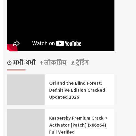
अभी-अभी
लोकप्रिय
ट्रेंडिंग
Ori and the Blind Forest:
Definitive Edition Cracked
Updated 2026
Kaspersky Premium Crack +
Activator [Patch] (x86x64)
Full Verified