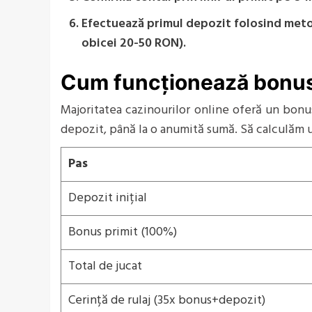
Efectuează primul depozit folosind meto
obicei 20-50 RON).
Cum funcționează bonus
Majoritatea cazinourilor online oferă un bon
depozit, până la o anumită sumă. Să calculăm
Pas
Depozit inițial
Bonus primit (100%)
Total de jucat
Cerință de rulaj (35x bonus+depozit)