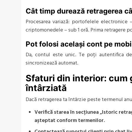
Cât timp durează retragerea câ
Procesarea variază: portofelele electronice 
criptomonedele – sub 1 oră. Prima retragere po
Pot folosi același cont pe mobi
Da, contul este unic. Te poți autentifica de 
sincronizează automat.
Sfaturi din interior: cum
întârziată
Dacă retragerea ta întârzie peste termenul anu
Verifică starea în secțiunea „Istoric retr
așteptat conform termenilor.
Contactează suportul clienți prin chat l