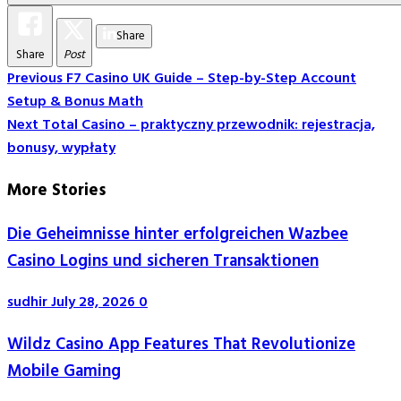
Share
Share
Post
Post
Previous
F7 Casino UK Guide – Step-by-Step Account
Setup & Bonus Math
Navigation
Next
Total Casino – praktyczny przewodnik: rejestracja,
bonusy, wypłaty
More Stories
Die Geheimnisse hinter erfolgreichen Wazbee
Casino Logins und sicheren Transaktionen
sudhir
July 28, 2026
0
Wildz Casino App Features That Revolutionize
Mobile Gaming