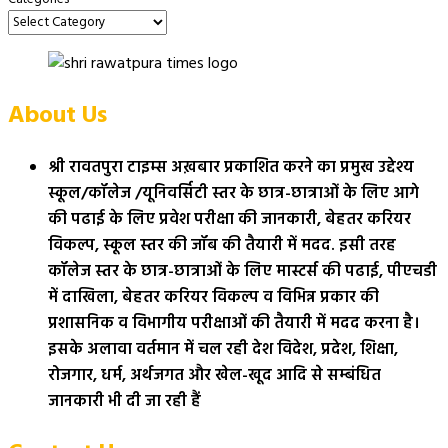
About Us
श्री रावतपुरा टाइम्स अख़बार प्रकाशित करने का प्रमुख उद्देश्य
स्कूल/कॉलेज /यूनिवर्सिटी स्तर के छात्र-छात्राओं के लिए आगे
की पढाई के लिए प्रवेश परीक्षा की जानकारी, बेहतर करियर
विकल्प, स्कूल स्तर की जॉब की तैयारी में मदद. इसी तरह
कॉलेज स्तर के छात्र-छात्राओं के लिए मास्टर्स की पढाई, पीएचडी
में दाखिला, बेहतर करियर विकल्प व विभिन्न प्रकार की
प्रशासनिक व विभागीय परीक्षाओं की तैयारी में मदद करना है।
इसके अलावा वर्तमान में चल रही देश विदेश, प्रदेश, शिक्षा,
रोजगार, धर्म, अर्थजगत और खेल-खूद आदि से सम्बंधित
जानकारी भी दी जा रही हैं