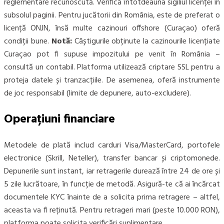
reglementare recunoscută. Verifică întotdeauna sigiliul licenței în
subsolul paginii. Pentru jucătorii din România, este de preferat o
licență ONJN, însă multe cazinouri offshore (Curaçao) oferă
condiții bune.
Notă:
Câștigurile obținute la cazinourile licențiate
Curaçao pot fi supuse impozitului pe venit în România –
consultă un contabil. Platforma utilizează criptare SSL pentru a
proteja datele și tranzacțiile. De asemenea, oferă instrumente
de joc responsabil (limite de depunere, auto-excludere).
Operațiuni financiare
Metodele de plată includ carduri Visa/MasterCard, portofele
electronice (Skrill, Neteller), transfer bancar și criptomonede.
Depunerile sunt instant, iar retragerile durează între 24 de ore și
5 zile lucrătoare, în funcție de metodă. Asigură-te că ai încărcat
documentele KYC înainte de a solicita prima retragere – altfel,
aceasta va fi reținută. Pentru retrageri mari (peste 10.000 RON),
platforma poate solicita verificări suplimentare.