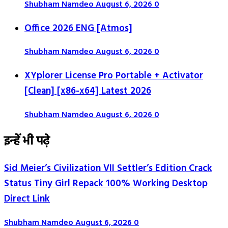
Shubham Namdeo
August 6, 2026
0
Office 2026 ENG [Atmos]
Shubham Namdeo
August 6, 2026
0
XYplorer License Pro Portable + Activator
[Clean] [x86-x64] Latest 2026
Shubham Namdeo
August 6, 2026
0
इन्हें भी पढ़े
Sid Meier’s Civilization VII Settler’s Edition Crack
Status Tiny Girl Repack 100% Working Desktop
Direct Link
Shubham Namdeo
August 6, 2026
0