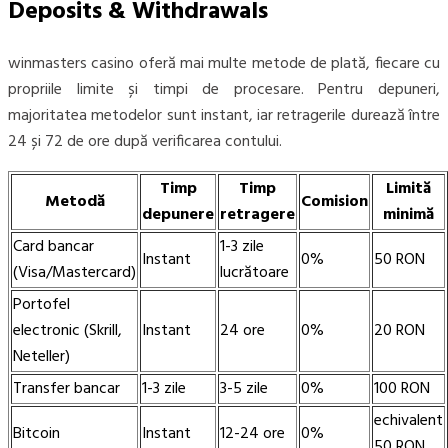
Deposits & Withdrawals
winmasters casino oferă mai multe metode de plată, fiecare cu
propriile limite și timpi de procesare. Pentru depuneri,
majoritatea metodelor sunt instant, iar retragerile durează între
24 și 72 de ore după verificarea contului.
Timp
Timp
Limită
Metodă
Comision
depunere
retragere
minimă
Card bancar
1-3 zile
Instant
0%
50 RON
(Visa/Mastercard)
lucrătoare
Portofel
electronic (Skrill,
Instant
24 ore
0%
20 RON
Neteller)
Transfer bancar
1-3 zile
3-5 zile
0%
100 RON
echivalent
Bitcoin
Instant
12-24 ore
0%
50 RON