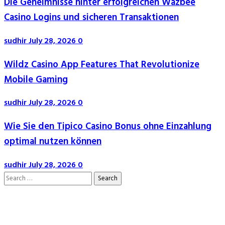
Die Geheimnisse hinter erfolgreichen Wazbee
Casino Logins und sicheren Transaktionen
sudhir
July 28, 2026
0
Wildz Casino App Features That Revolutionize
Mobile Gaming
sudhir
July 28, 2026
0
Wie Sie den Tipico Casino Bonus ohne Einzahlung
optimal nutzen können
sudhir
July 28, 2026
0
Search
for: