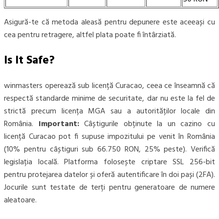
Asigură-te că metoda aleasă pentru depunere este aceeași cu
cea pentru retragere, altfel plata poate fi întârziată.
Is It Safe?
winmasters operează sub licență Curacao, ceea ce înseamnă că
respectă standarde minime de securitate, dar nu este la fel de
strictă precum licența MGA sau a autorităților locale din
România.
Important:
Câștigurile obținute la un cazino cu
licență Curacao pot fi supuse impozitului pe venit în România
(10% pentru câștiguri sub 66.750 RON, 25% peste). Verifică
legislația locală. Platforma folosește criptare SSL 256-bit
pentru protejarea datelor și oferă autentificare în doi pași (2FA).
Jocurile sunt testate de terți pentru generatoare de numere
aleatoare.