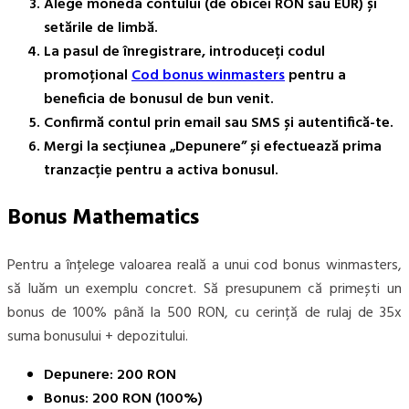
Alege moneda contului (de obicei RON sau EUR) și
setările de limbă.
La pasul de înregistrare, introduceți codul
promoțional
Cod bonus winmasters
pentru a
beneficia de bonusul de bun venit.
Confirmă contul prin email sau SMS și autentifică-te.
Mergi la secțiunea „Depunere” și efectuează prima
tranzacție pentru a activa bonusul.
Bonus Mathematics
Pentru a înțelege valoarea reală a unui cod bonus winmasters,
să luăm un exemplu concret. Să presupunem că primești un
bonus de 100% până la 500 RON, cu cerință de rulaj de 35x
suma bonusului + depozitului.
Depunere: 200 RON
Bonus: 200 RON (100%)