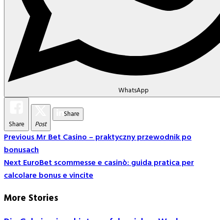
WhatsApp
Share
Share
Post
Post
Previous
Mr Bet Casino – praktyczny przewodnik po
bonusach
Navigation
Next
EuroBet scommesse e casinò: guida pratica per
calcolare bonus e vincite
More Stories