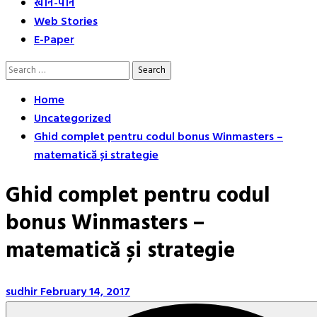
खान-पान
Web Stories
E-Paper
Search
for:
Home
Uncategorized
Ghid complet pentru codul bonus Winmasters –
matematică și strategie
Ghid complet pentru codul
bonus Winmasters –
matematică și strategie
sudhir
February 14, 2017