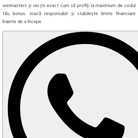
winmasters și vei ști exact cum să profiți la maximum de codul
tău bonus. Joacă responsabil și stabilește limite financiare
înainte de a începe.