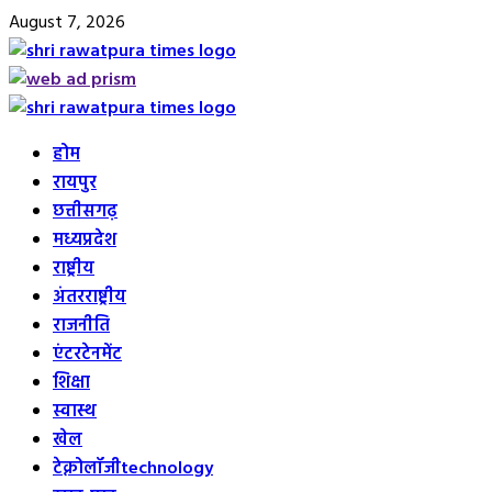
Skip
August 7, 2026
to
content
Primary
Menu
होम
रायपुर
छत्तीसगढ़
मध्यप्रदेश
राष्ट्रीय
अंतरराष्ट्रीय
राजनीति
एंटरटेनमेंट
शिक्षा
स्वास्थ
खेल
टेक्नोलॉजी
technology