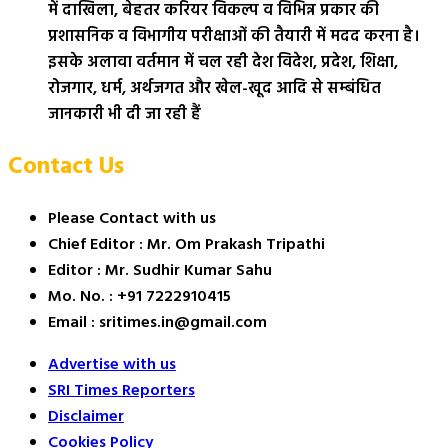
में दाखिला, बेहतर करियर विकल्प व विभिन्न प्रकार की
प्रशासनिक व विभागीय परीक्षाओं की तैयारी में मदद करना है।
इसके अलावा वर्तमान में चल रही देश विदेश, प्रदेश, शिक्षा,
रोजगार, धर्म, अर्थजगत और खेल-खूद आदि से सम्बंधित
जानकारी भी दी जा रही हैं
Contact Us
Please Contact with us
Chief Editor : Mr. Om Prakash Tripathi
Editor : Mr. Sudhir Kumar Sahu
Mo. No. : +91 7222910415
Email : sritimes.in@gmail.com
Advertise with us
SRI Times Reporters
Disclaimer
Cookies Policy