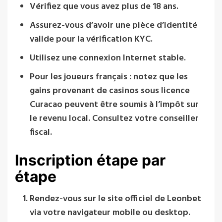
Vérifiez que vous avez plus de 18 ans.
Assurez-vous d’avoir une pièce d’identité
valide pour la vérification KYC.
Utilisez une connexion Internet stable.
Pour les joueurs français : notez que les
gains provenant de casinos sous licence
Curacao peuvent être soumis à l’impôt sur
le revenu local. Consultez votre conseiller
fiscal.
Inscription étape par
étape
Rendez-vous sur le site officiel de Leonbet
via votre navigateur mobile ou desktop.