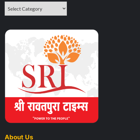
About Us