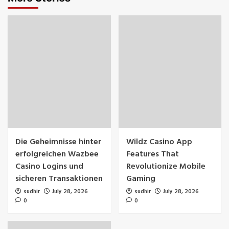
Die Geheimnisse hinter
Wildz Casino App
erfolgreichen Wazbee
Features That
Casino Logins und
Revolutionize Mobile
sicheren Transaktionen
Gaming
sudhir
July 28, 2026
sudhir
July 28, 2026
0
0