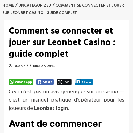
HOME
UNCATEGORIZED
COMMENT SE CONNECTER ET JOUER
SUR LEONBET CASINO : GUIDE COMPLET
Comment se connecter et
jouer sur Leonbet Casino :
guide complet
sudhir
June 27, 2016
WhatsApp
Share
Post
Share
Ceci n’est pas un avis générique sur un casino —
c’est un manuel pratique d’opérateur pour les
joueurs de
Leonbet login
.
Avant de commencer