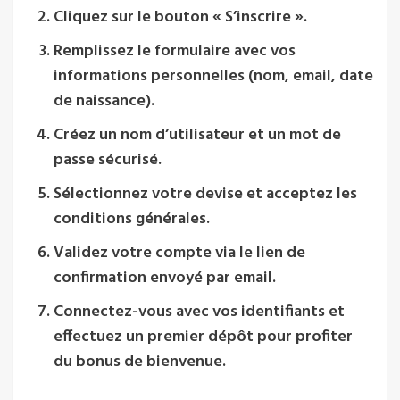
Cliquez sur le bouton « S’inscrire ».
Remplissez le formulaire avec vos
informations personnelles (nom, email, date
de naissance).
Créez un nom d’utilisateur et un mot de
passe sécurisé.
Sélectionnez votre devise et acceptez les
conditions générales.
Validez votre compte via le lien de
confirmation envoyé par email.
Connectez-vous avec vos identifiants et
effectuez un premier dépôt pour profiter
du bonus de bienvenue.