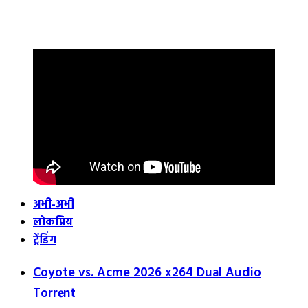
अभी-अभी
लोकप्रिय
ट्रेंडिंग
Coyote vs. Acme 2026 x264 Dual Audio
Torr𝐞nt