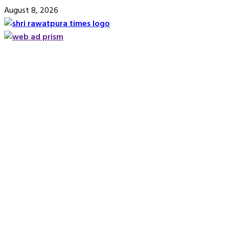
Skip
August 8, 2026
to
content