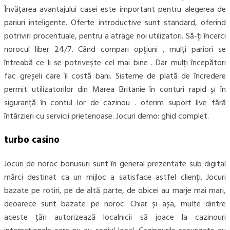
Învățarea avantajului casei este important pentru alegerea de
pariuri inteligente. Oferte introductive sunt standard, oferind
potriviri procentuale, pentru a atrage noi utilizatori. Să-ți încerci
norocul liber 24/7. Când compari opțiuni , mulți pariori se
întreabă ce li se potrivește cel mai bine . Dar mulți începători
fac greșeli care îi costă bani. Sisteme de plată de încredere
permit utilizatorilor din Marea Britanie în conturi rapid și în
siguranță în contul lor de cazinou . oferim suport live fără
întârzieri cu servicii prietenoase. Jocuri demo: ghid complet.
turbo casino
Jocuri de noroc bonusuri sunt în general prezentate sub digital
mărci destinat ca un mijloc a satisface astfel clienți. Jocuri
bazate pe rotiri, pe de altă parte, de obicei au marje mai mari,
deoarece sunt bazate pe noroc. Chiar și așa, multe dintre
aceste țări autorizează localnicii să joace la cazinouri