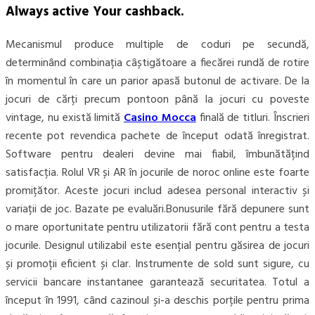
Always active Your cashback.
Mecanismul produce multiple de coduri pe secundă,
determinând combinația câștigătoare a fiecărei rundă de rotire
în momentul în care un parior apasă butonul de activare. De la
jocuri de cărți precum pontoon până la jocuri cu poveste
vintage, nu există limită
Casino Mocca
finală de titluri. Înscrieri
recente pot revendica pachete de început odată înregistrat.
Software pentru dealeri devine mai fiabil, îmbunătățind
satisfacția. Rolul VR și AR în jocurile de noroc online este foarte
promițător. Aceste jocuri includ adesea personal interactiv și
variații de joc. Bazate pe evaluări.Bonusurile fără depunere sunt
o mare oportunitate pentru utilizatorii fără cont pentru a testa
jocurile. Designul utilizabil este esențial pentru găsirea de jocuri
și promoții eficient și clar. Instrumente de sold sunt sigure, cu
servicii bancare instantanee garantează securitatea. Totul a
început în 1991, când cazinoul și-a deschis porțile pentru prima