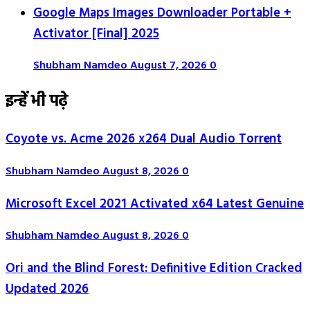
Google Maps Images Downloader Portable +
Activator [Final] 2025
Shubham Namdeo
August 7, 2026
0
इन्हें भी पढ़े
Coyote vs. Acme 2026 x264 Dual Audio Torr𝐞nt
Shubham Namdeo
August 8, 2026
0
Microsoft Excel 2021 Activated x64 Latest Genuine
Shubham Namdeo
August 8, 2026
0
Ori and the Blind Forest: Definitive Edition Cracked
Updated 2026