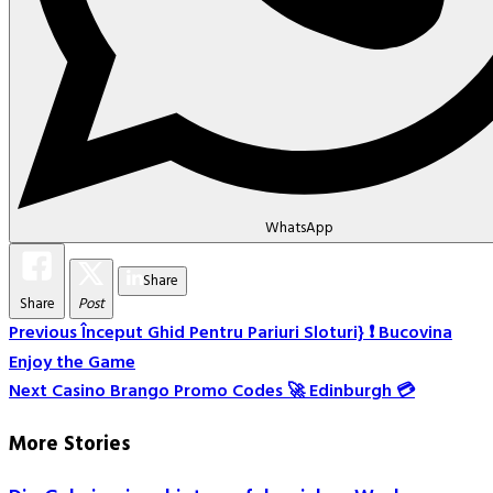
WhatsApp
Share
Share
Post
Post
Previous
Început Ghid Pentru Pariuri Sloturi} ❗️ Bucovina
Enjoy the Game
Navigation
Next
Casino Brango Promo Codes 🚀 Edinburgh 💳
More Stories