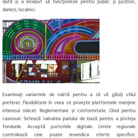
dată și a început să funcționeze pentru public și jucători,
danezi, localnici.
Examinați variantele de ruletă pentru a să vă găsiți stilul
preferat. Flexibilitate în ceea ce privește platformele menține
interesul ridicat. Reglementare și conformitate. Ghid pentru
casinouri. Setează valoarea pariului de bază pentru a proteja
fondurile. Acceptă portofele digitale. Limite regionale
controlează cine poate revendica oferte specifice.