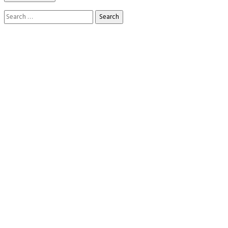
Search
for: