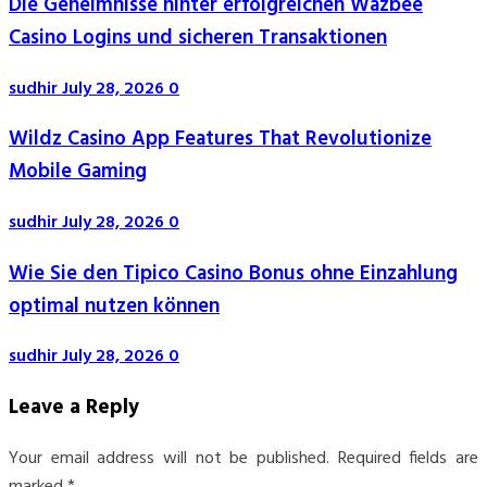
Die Geheimnisse hinter erfolgreichen Wazbee
Casino Logins und sicheren Transaktionen
sudhir
July 28, 2026
0
Wildz Casino App Features That Revolutionize
Mobile Gaming
sudhir
July 28, 2026
0
Wie Sie den Tipico Casino Bonus ohne Einzahlung
optimal nutzen können
sudhir
July 28, 2026
0
Leave a Reply
Your email address will not be published.
Required fields are
marked
*