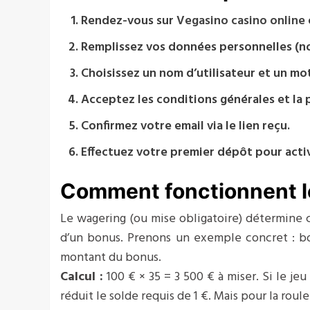
Rendez-vous sur
Vegasino casino online
Remplissez vos données personnelles (no
Choisissez un nom d’utilisateur et un mo
Acceptez les conditions générales et la p
Confirmez votre email via le lien reçu.
Effectuez votre premier dépôt pour acti
Comment fonctionnent l
Le wagering (ou mise obligatoire) détermine c
d’un bonus. Prenons un exemple concret : b
montant du bonus.
Calcul :
100 € × 35 = 3 500 € à miser. Si le je
réduit le solde requis de 1 €. Mais pour la rou