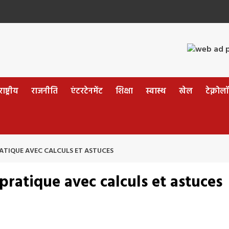
ष्ट्रीय
राजनीति
एंटरटेनमेंट
शिक्षा
स्वास्थ
खेल
टेक्नोल
RATIQUE AVEC CALCULS ET ASTUCES
pratique avec calculs et astuces