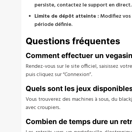
persiste, contactez le support en direct.
Limite de dépôt atteinte :
Modifiez vos 
période définie.
Questions fréquentes
Comment effectuer un vegasin
Rendez-vous sur le site officiel, saisissez vo
puis cliquez sur “Connexion”.
Quels sont les jeux disponibles
Vous trouverez des machines à sous, du blackj
avec croupiers.
Combien de temps dure un retr