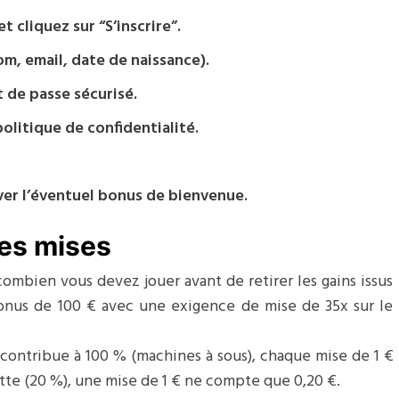
et cliquez sur “S’inscrire”.
m, email, date de naissance).
t de passe sécurisé.
olitique de confidentialité.
ver l’éventuel bonus de bienvenue.
es mises
ombien vous devez jouer avant de retirer les gains issus
onus de 100 € avec une exigence de mise de 35x sur le
u contribue à 100 % (machines à sous), chaque mise de 1 €
lette (20 %), une mise de 1 € ne compte que 0,20 €.