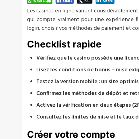
WhatsApp
Share
Post
Share
Les casinos en ligne varient considérablement 
qui compte vraiment pour une expérience fl
login, choisir vos méthodes de paiement et com
Checklist rapide
Vérifiez que le casino possède une licen
Lisez les conditions de bonus – mise exigé
Testez la version mobile : un site optimis
Confirmez les méthodes de dépôt et retr
Activez la vérification en deux étapes (2F
Consultez les limites de mise et le taux d
Créer votre compte