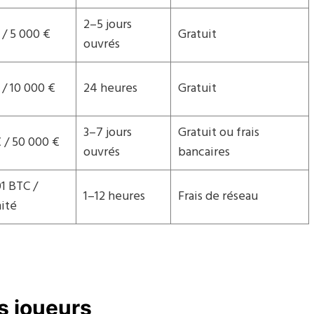
2–5 jours
 / 5 000 €
Gratuit
ouvrés
 / 10 000 €
24 heures
Gratuit
3–7 jours
Gratuit ou frais
 / 50 000 €
ouvrés
bancaires
1 BTC /
1–12 heures
Frais de réseau
mité
s joueurs