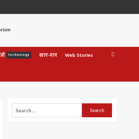
ॉजी
खान-पान
Web Stories
technology
Search
for: