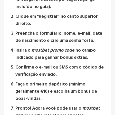
incluído no guia).
Clique em “Registrar” no canto superior
direito.
Preencha o formulário: nome, e-mail, data
de nascimento e crie uma senha forte.
Insira o
mostbet promo code
no campo
indicado para ganhar bônus extras.
Confirme o e-mail ou SMS com o código de
verificação enviado.
Faça o primeiro depósito (mínimo
geralmente €10) e escolha um bônus de
boas-vindas.
Pronto! Agora você pode usar o
mostbet