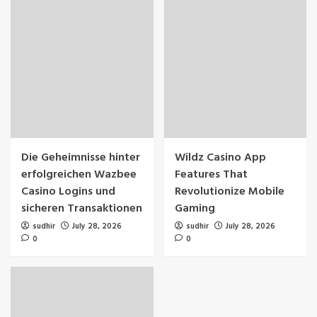
Die Geheimnisse hinter
Wildz Casino App
erfolgreichen Wazbee
Features That
Casino Logins und
Revolutionize Mobile
sicheren Transaktionen
Gaming
sudhir
July 28, 2026
sudhir
July 28, 2026
0
0