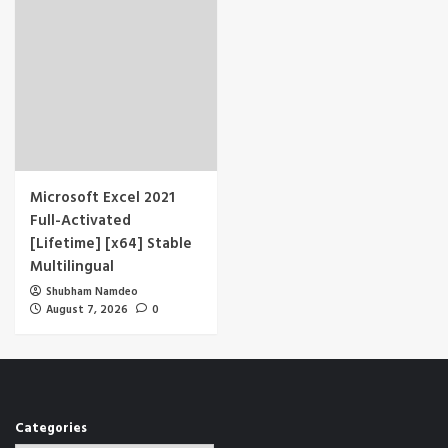
Microsoft Excel 2021
Full-Activated
[Lifetime] [x64] Stable
Multilingual
Shubham Namdeo
August 7, 2026
0
Categories