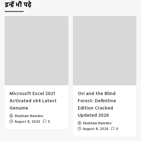
इन्हें भी पढ़े
Microsoft Excel 2021
Ori and the Blind
Activated x64 Latest
Forest: Definitive
Genuine
Edition Cracked
Updated 2026
Shubham Namdeo
August 8, 2026
0
Shubham Namdeo
August 8, 2026
0