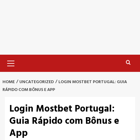
Primary
Menu
HOME
UNCATEGORIZED
LOGIN MOSTBET PORTUGAL: GUIA
RÁPIDO COM BÔNUS E APP
Login Mostbet Portugal:
Guia Rápido com Bônus e
App