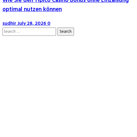
Wie Sie den Tipico Casino Bonus ohne Einzahlung
optimal nutzen können
sudhir
July 28, 2026
0
Search
for: