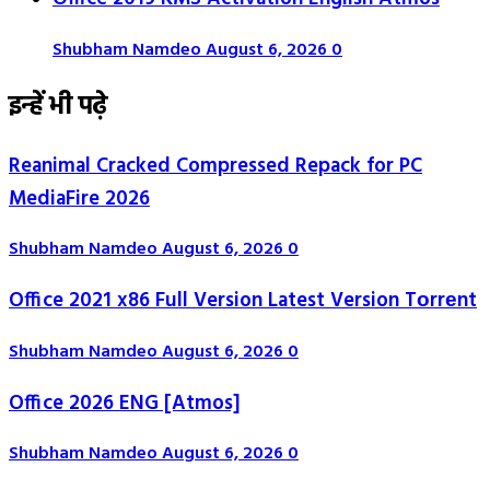
Shubham Namdeo
August 6, 2026
0
इन्हें भी पढ़े
Reanimal Cracked Compressed Repack for PC
MediaFire 2026
Shubham Namdeo
August 6, 2026
0
Office 2021 x86 Full Version Latest Version Tоrrеnt
Shubham Namdeo
August 6, 2026
0
Office 2026 ENG [Atmos]
Shubham Namdeo
August 6, 2026
0