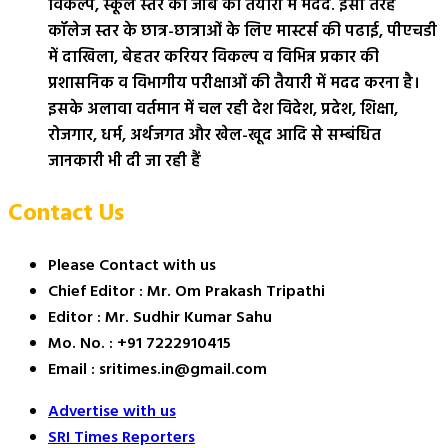
विकल्प, स्कूल स्तर की जॉब की तैयारी में मदद. इसी तरह
कॉलेज स्तर के छात्र-छात्राओं के लिए मास्टर्स की पढाई, पीएचडी
में दाखिला, बेहतर करियर विकल्प व विभिन्न प्रकार की
प्रशासनिक व विभागीय परीक्षाओं की तैयारी में मदद करना है।
इसके अलावा वर्तमान में चल रही देश विदेश, प्रदेश, शिक्षा,
रोजगार, धर्म, अर्थजगत और खेल-खूद आदि से सम्बंधित
जानकारी भी दी जा रही हैं
Contact Us
Please Contact with us
Chief Editor : Mr. Om Prakash Tripathi
Editor : Mr. Sudhir Kumar Sahu
Mo. No. : +91 7222910415
Email : sritimes.in@gmail.com
Advertise with us
SRI Times Reporters