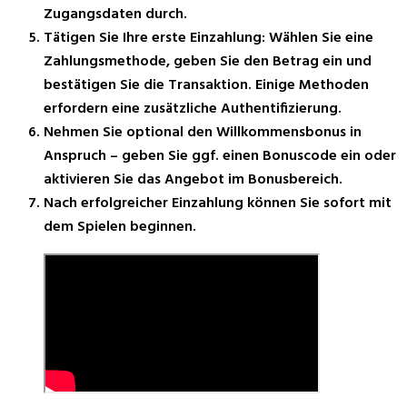
Zugangsdaten durch.
Tätigen Sie Ihre erste Einzahlung: Wählen Sie eine
Zahlungsmethode, geben Sie den Betrag ein und
bestätigen Sie die Transaktion. Einige Methoden
erfordern eine zusätzliche Authentifizierung.
Nehmen Sie optional den Willkommensbonus in
Anspruch – geben Sie ggf. einen Bonuscode ein oder
aktivieren Sie das Angebot im Bonusbereich.
Nach erfolgreicher Einzahlung können Sie sofort mit
dem Spielen beginnen.