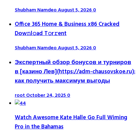
Shubham Namdeo
August 5, 2026
0
Office 365 Home & Business x86 Cracked
Dоw𝚗l𝚘ad T𝚘r𝚛ent
Shubham Namdeo
August 5, 2026
0
Экспертный обзор бонусов и турниров
в [казино Лев](https://adm-chausovskoe.ru):
как получить максимум выгоды
root
October 24, 2025
0
Watch Awesome Kate Halle Go Full Wiming
Pro in the Bahamas