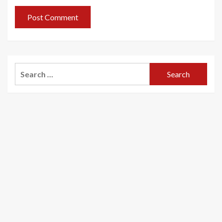
Search
for: